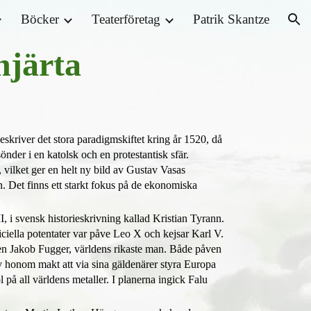
Böcker
Teaterföretag
Patrik Skantze
ion
hjärta
eskriver
det stora paradigmskiftet kring år 1520, då
nder i en katolsk och en protestantisk sfär.
 vilket ger en helt ny bild av Gustav Vasas
n.
Det finns ett starkt fokus på de ekonomiska
, i sv
ensk historieskrivning kallad Kristian Tyrann
.
ciella potentater var påve Leo X och kejsar Karl V.
n Jakob Fugger, världens rikaste man. Både påven
av honom makt att via sina gäldenärer styra Europa
 på all världens metaller. I planerna ingick Falu