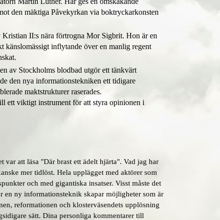
rmatorn Martin Luther. Här ges en omskakande
ter mot den mäktiga Påvekyrkan via boktryckarkonsten
.
Kristian II:s nära förtrogna Mor Sigbrit. Hon är en
rkt känslomässigt inflytande över en manlig regent
nskat.
gen av
Stockholms blodbad utgör ett
tänkvärt
e den nya informationstekniken ett tidigare
blerade maktstrukturer raserades.
 ett viktigt instrument för att styra opinionen i
 var att läsa "Där brast ett ädelt hjärta". Vad jag har
 kanske mer tidlöst. Hela upplägget med aktörer som
spunkter och med gigantiska insatser. Visst måste det
är en ny informationsteknik skapar möjligheter som är
ismen, reformationen och klosterväsendets upplösning
ngsidigare sätt. Dina personliga kommentarer till