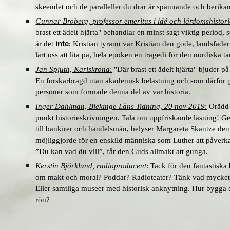
skeendet och de paralleller du drar är spännande och berikand
Gunnar Broberg, professor emeritus i idé och lärdomshistori
brast ett ädelt hjärta" behandlar en minst sagt viktig period,
är det
inte
; Kristian tyrann var Kristian den gode, landsfade
lärt oss att lita på, hela epoken en tragedi för den nordiska t
Jan Spjuth, Karlskrona
:
"Där brast ett ädelt hjärta" bjuder p
En forskarbragd utan akademisk belastning och som därför ge
personer som formade denna del av vår historia.
Inger Dahlman, Blekinge Läns Tidning, 20 nov 2019
:
Orädd i
punkt historieskrivningen. Tala om uppfriskande läsning! Ge
till bankirer och handelsmän, belyser Margareta Skantze d
möjliggjorde för en enskild människa som Luther att påverka
”Du kan vad du vill”, får den Guds allmakt att gunga.
Kerstin Björklund, radioproducent
:
Tack för den fantastiska 
om makt och moral? Poddar? Radioteater? Tänk vad mycket f
Eller samtliga museer med historisk anknytning. Hur bygga e
rön?