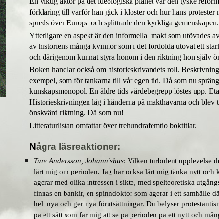
En viktig aktör på det ideologiska planet var den tyske refo
förklaring till varför han gick i kloster och hur hans protes
spreds över Europa och splittrade den kyrkliga gemenskapen
Ytterligare en aspekt är den informella makt som utövades av 
av historiens många kvinnor som i det fördolda utövat ett sta
och därigenom kunnat styra honom i den riktning hon själv ö
Boken handlar också om historieskrivandets roll. Beskrivnin
exempel, som för tankarna till vår egen tid.
Då som nu sprängd
kunskapsmonopol. En äldre tids värdebegrepp löstes upp. Eta
H
istorieskrivningen låg i händerna på makthavarna och blev till
önskvärd riktning. Då som nu!
Litteraturlistan omfattar över trehundrafemtio boktitlar.
N
ågra läsreaktioner
:
Ture Andersson, Johannishus
:
Vilken turbulent upplevelse det
lärt mig om perioden. Jag har också lärt mig tänka nytt och
agerar med olika intressen i sikte, med spelteoretiska utgång
finnas en bankir, en spinndoktor som agerar i ett samhälle d
helt nya och ger nya förutsättningar. Du belyser protestant
på ett sätt som får mig att se på perioden på ett nytt och må