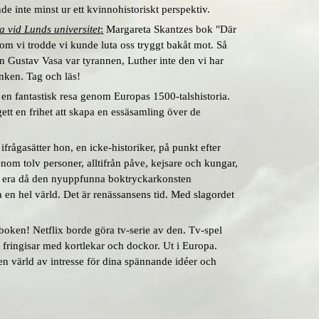
e inte minst ur ett kvinnohistoriskt perspektiv.
a vid Lunds universitet
:
Margareta Skantzes bok "Där
 som vi trodde vi kunde luta oss tryggt bakåt mot. Så
rn Gustav Vasa var tyrannen, Luther inte den vi har
anken. Tag och läs!
å en fantastisk resa genom Europas 1500-talshistoria.
tt en frihet att skapa en essäsamling över de
frågasätter hon, en icke-historiker, på punkt efter
nom tolv personer, alltifrån påve, kejsare och kungar,
en era då den nyuppfunna boktryckarkonsten
 en hel värld. Det är renässansens tid. Med slagordet
boken! Netflix borde göra tv-serie av den. Tv-spel
ringisar med kortlekar och dockor. Ut i Europa.
n värld av intresse för dina spännande idéer och