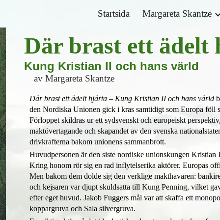
Startsida
Margareta Skantze
ip to main content
Skip to navigat
Där brast ett ädelt 
Kung Kristian II och hans värld
av Margareta Skantze
Där brast ett ädelt hjärta – Kung Kristian II och hans värld
b
den Nordiska Unionen gick i kras samtidigt som Europa föll sö
Förloppet
skildra
s
ur ett sydsvenskt och europeiskt perspektiv,
maktövertagande och skapandet av den svenska nationalstate
drivkrafterna bakom unionens sammanbrott.
Huvudpersonen är
den siste nordiske unionskungen Kristian II
Kring honom rör sig en rad inflytelserika aktörer.
Europas offi
Men bakom dem dolde sig den verklige makthavaren: bankire
och kejsaren var djupt skuldsatta till Kung Penning, vilket g
efter eget huvud. Jakob Fuggers mål var att skaffa ett monopol
koppargruva och Sala silvergruva.