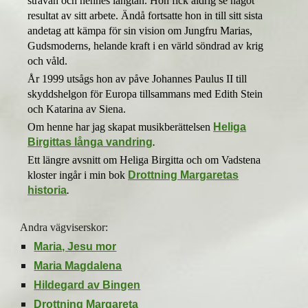
strävan och hennes längtan. Hon fick aldrig se något
resultat av sitt arbete. Ändå fortsatte hon in till sitt sista
andetag att kämpa för sin vision om Jungfru Marias,
Gudsmoderns, helande kraft i en värld söndrad av krig
och våld.
År 1999 utsågs hon av påve Johannes Paulus II till
skyddshelgon för Europa tillsammans med Edith Stein
och Katarina av Siena.
Om henne har jag skapat musikberättelsen
Heliga
Birgittas långa vandring
.
Ett längre avsnitt om Heliga Birgitta och om Vadstena
kloster ingår i min bok
Drottning Margaretas
historia
.
Andra vägviserskor:
Maria, Jesu mor
Maria Magdalena
Hildegard av Bingen
Drottning Margareta