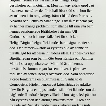
Birgitta. Hennes liv var kantat av många sorger,
besvikelser och motgångar. Men hon gav aldrig upp! Jag
fascineras också av det förbehållslösa stöd som hon fick
av männen i sin omgivning, främst bland dem Petrus av
Alvastra och Petrus av Skänninge. Likaså fascineras jag
av hennes många problem i förhållande till sina åtta barn,
hennes passionerade förälskelse i sin man Ulf
Gudmarsson och hennes fallenhet för smicker.
Heliga Birgitta helgonförklarades bara några år efter sin
död. Den romersk-katolska kyrkans bild av henne är
tillrättalagd för att passa in i tidens ideal. Här
beskrivs hur
Birgitta redan
som barn
möt
te
Jesus Kristus och Jungfru
Maria i sina uppenbarelser. Min bild är att hennes
omvändelse kommer ganska sent i livet
,
i spåren av
förlusten av sonen
Bengts
oväntade död.
Som botgörelse
gjorde föräldrarna
en pilgrimsresa till Santiago di
Compostela.
Färden genom det krigshärjade Frankrike
blev
för Birgitta
e
n
uppslitande
insikt i
det lidande som det
pågående Hundraårskriget vållade.
Hon
såg också på nära
håll kyrkans och den andliga maktens förfall. Och hon
frågade sig: Vad ska rädda mänskligheten undan Guds