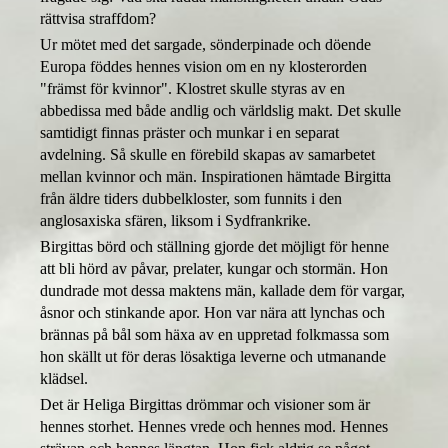
rättvisa straffdom?
Ur mötet med det sargade, sönderpinade och döende
Europa föddes hennes vision om en ny klosterorden
"främst för kvinnor"
. Klostret skulle styras av
en
abbedissa med både andlig och världslig makt. D
et skulle
samtidigt finnas präster och munkar i en separat
avdelning. Så skulle en förebild skapas av samarbetet
mellan kvinnor och män. Inspirationen hämtade Birgitta
från äldre tiders dubbelkloster, som funnits i den
anglosaxiska sfären, liksom i Sydfrankrike.
Birgittas börd och ställning gjorde det möjligt för henne
att bli hörd av påvar, prelater, kungar och stormän. Hon
dundrade mot dessa maktens män, kallade dem för vargar,
åsnor och stinkande apor. Hon var nära att lynchas och
brännas på bål som häxa av en uppretad folkmass
a
som
hon skällt ut för deras lösaktiga leverne och utmanande
klädsel.
Det är Heliga Birgittas drömmar och visioner som är
hennes storhet. Hennes vrede och hennes mod. Hennes