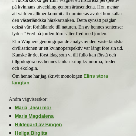
I
Väckarklocka
ger Elin Wägner ett historiskt perspektiv
på kvinnans utveckling genom årtusendena. Hon menar
att världen alltmer kommit att domineras av det hon kallar
den västerländska härskartanken. Detta synsätt präglar
också vårt förhållande till naturen. En av hennes sentenser
lyder: "Fred på jorden förutsätter fred med jorden."
Elin Wägners genomgripande analys av den västerländska
civilisationen ur ett kvinnoperspektiv var långt före sin tid.
Kanske är det först idag som vi till fullo kan förstå och
tillgodogöra oss hennes tankar kring kvinnorna, freden
och ekologin.
Om henne har jag skrivit monologen
Elins stora
längtan
.
Andra vägviserskor:
Maria, Jesu mor
Maria Magdalena
Hildegard av Bingen
Heliga Birgitta