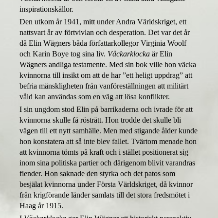
inspirationskällor.
Den utkom år 1941, mitt under Andra Världskriget, ett
nattsvart år av förtvivlan och desperation. Det var det år
då Elin Wägners båda författarkollegor Virginia Woolf
och Karin Boye tog sina liv.
Väckarklocka
är Elin
Wägners andliga testamente. Med
sin bok
ville hon väcka
kvinnorna till insikt om att de har ”ett heligt uppdrag” att
befria mänskligheten från vanföreställningen att militärt
våld kan användas som en väg att lösa konflikter.
I sin ungdom stod Elin på barrikaderna och ivrade för att
kvinnorna skulle få rösträtt. Hon trodde det skulle bli
vägen till ett nytt samhälle. Men med stigande ålder kunde
hon konstatera att så inte blev fallet. Tvärtom menade hon
att kvinnorna tömts på kraft och i stället positionerat sig
inom sina politiska partier och därigenom blivit varandras
fiender. Hon saknade den styrka och det patos som
besjälat kvinnorna under Första Världskriget, då kvinnor
från krigförande länder samlats till det stora fredsmötet i
Haag år 1915.