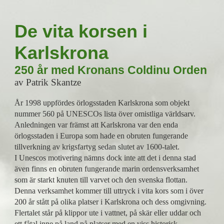
De vita korsen i
Karlskrona
250 år med Kronans Coldinu Orden
av Patrik Skantze
År 1998 uppfördes örlogsstaden Karlskrona som objekt
nummer 560 på UNESCOs lista över omistliga världsarv.
Anledningen var främst att Karlskrona var den enda
örlogsstaden i Europa som hade en obruten fungerande
tillverkning av krigsfartyg sedan slutet av 1600-talet.
I Unescos motivering nämns dock inte att det i denna stad
även finns en obruten fungerande marin ordensverksamhet
som är starkt knuten till varvet och den svenska flottan.
Denna verksamhet kommer till uttryck i vita kors som i över
200 år stått på olika platser i Karlskrona och dess omgivning.
Flertalet står på klippor ute i vattnet, på skär eller uddar och
ett fåtal inne på land på platser med en viss historisk