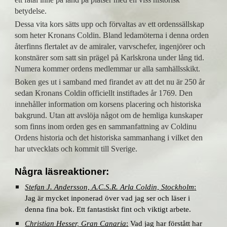
betydelse.
Dessa vita kors sätts upp och förvaltas av ett ordenssällskap
som heter Kronans Coldin. Bland ledamöterna i denna orden
återfinns flertalet av de amiraler, varvschefer, ingenjörer och
konstnärer som satt sin prägel på Karlskrona under lång tid.
Numera kommer ordens medlemmar ur alla samhällsskikt.
Boken ges ut i samband med firandet av att det nu är 250 år
sedan Kronans Coldin officiellt instiftades år 1769. Den
innehåller information om korsens placering och historiska
bakgrund. Utan att avslöja något om de hemliga kunskaper
som finns inom orden ges en sammanfattning av Coldinu
Ordens historia och det historiska sammanhang i vilket den
har utvecklats och kommit till Sverige.
Några läsreaktioner:
Stefan J. Andersson, A.C.S.R. Arla Coldin, Stockholm
:
Jag är mycket inponerad över vad jag ser och läser i
denna fina bok. Ett fantastiskt fint och viktigt arbete.
Christian Hesser, Gran Canaria
:
Vad jag har förstått har