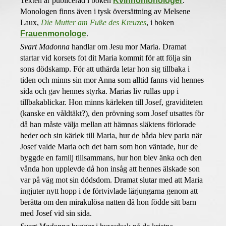
Texten
är publicerad i
boken
Kvinnomonologer
.
Monologen
finns även i tysk översättning av Melsene
Laux,
Die Mutter am Fu
ß
e des Kreuzes
, i boken
Frauenmonologe
.
Svart Madonna
handlar om Jesu mor Maria. Dramat
startar vid korsets fot dit Maria kommit för att följa sin
sons dödskamp. För att uthärda letar hon sig tillbaka i
tiden och minns sin mor Anna som alltid fanns vid hennes
sida och gav hennes styrka. Marias liv rullas upp i
tillbakablickar. Hon minns kärleken till Josef, graviditeten
(kanske en våldtäkt?), den prövning som Josef utsattes för
då han måste välja mellan att hämnas släktens förlorade
heder och sin kärlek till Maria, hur de båda blev paria när
Josef valde Maria och det barn som hon väntade, hur de
byggde en familj tillsammans, hur hon blev änka och den
vånda hon upplevde då hon insåg att hennes älskade son
var på väg mot sin dödsdom. Dramat slutar med att Maria
ingjuter nytt hopp i de förtvivlade lärjungarna genom att
berätta om den mirakulösa natten då hon födde sitt barn
med Josef vid sin sida.