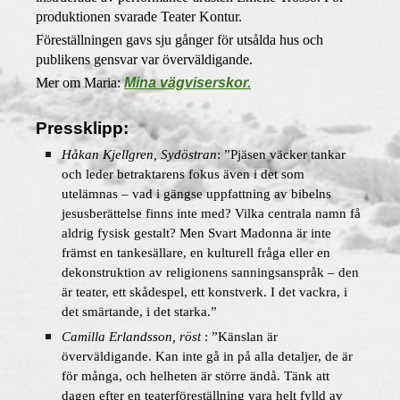
produktionen svarade Teater Kontur.
Föreställningen gavs sju gånger för utsålda hus och
publikens gensvar var överväldigande.
Mer om Maria:
Mina vägviserskor.
Pressklipp:
Håkan Kjellgren, Sydöstran
: ”Pjäsen väcker tankar
och leder betraktarens fokus även i det som
utelämnas – vad i gängse uppfattning av bibelns
jesusberättelse finns inte med? Vilka centrala namn få
aldrig fysisk gestalt? Men Svart Madonna är inte
främst en tankesällare, en kulturell fråga eller en
dekonstruktion av religionens sanningsanspråk – den
är teater, ett skådespel, ett konstverk. I det vackra, i
det smärtande, i det starka.”
Camilla Erlandsson, röst
: ”Känslan är
överväldigande. Kan inte gå in på alla detaljer, de är
för många, och helheten är större ändå. Tänk att
dagen efter en teaterföreställning vara helt fylld av