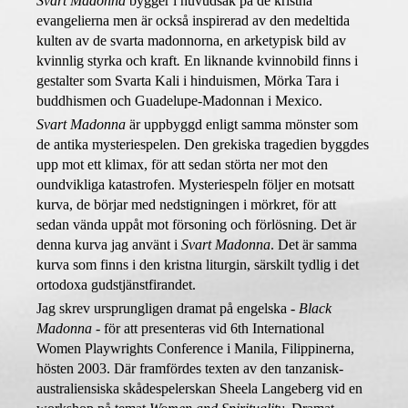
Svart Madonna
bygger i huvudsak på de kristna
evangelierna men är
också inspirera
d
av
den medelti
da
kulten av de svarta madonnorna, en arketypisk bild av
kvinnlig styrka och kraft
.
En liknande kvinnobild
finns
i
gestalter som Svarta Kali i hinduismen, Mörka Tara i
buddhismen
och
Guadelupe-Madonnan i Mexico.
Svart Madonna
är uppbyggd enligt samma mönster som
de antika mysteriespelen. Den grekiska tragedien byggdes
upp mot ett klimax, för att sedan störta ner mot den
oundvikliga katastrofen. Mysteriespeln följer en motsatt
kurva, de börjar med nedstigningen i mörkret, för att
sedan vända uppåt mot försoning och förlösning. Det är
denna kurva jag använt i
Svart Madonna
. Det är samma
kurva som finns i den kristna liturgin, särskilt tydlig i det
ortodoxa gudstjänstfirandet.
Jag
skrev ursprungligen dramat på engelska -
Black
Madonna
- för att presenteras vid 6th International
Women Playwrights Conference i Manila, Filippinerna,
hösten 2003. Där framfördes texten av den tanzanisk-
australiensiska skådespelerskan Sheela Langeberg vid en