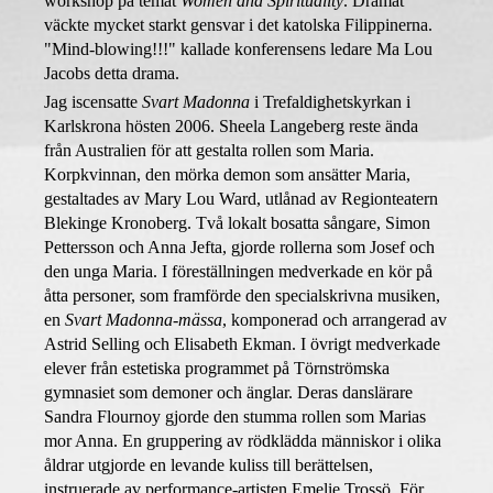
workshop på temat
Women and Spirituality
. Dramat
väckte mycket starkt gensvar i det katolska Filippinerna.
"
Mind-blowing!!!"
kallade konferensens ledare Ma Lou
Jacobs detta drama.
Jag
iscensatte
Svart Madonna
i Trefaldighetskyrkan i
Karlskrona hösten 2006. Sheela Langeberg reste ända
från Australien för att gestalta rollen som Maria.
Korpkvinnan, d
en mörka demon som ansätter Maria,
gestaltades av Mary Lou Ward, utlånad av Regionteatern
Blekinge Kronoberg. Två lokalt bosatta sångare, Simon
Pettersson och Anna Jefta, gjorde rollerna som Josef och
den unga Maria. I föreställningen medverkade en kör på
åtta personer, som framförde den specialskrivna musiken,
en
Svart Madonna-mässa
, komponerad och arrangerad av
Astrid Selling och Elisabeth Ekman. I övrigt medverkade
elever från estetiska programmet på Törnströmska
gymnasiet som demoner och änglar. Deras danslärare
Sandra Flournoy gjorde den stumma rollen som Marias
mor Anna. En gruppering av rödklädda människor i olika
åldrar utgjorde en levande kuliss till berättelsen,
instruerade av performance-artisten Emelie Trossö.
För