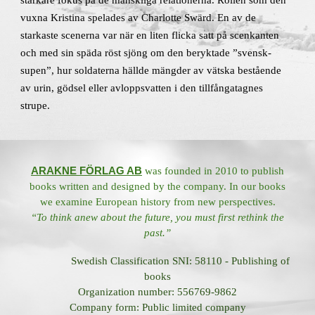
starkare fokus på de mänskliga relationerna. Rollen som den
vuxna Kristina spelades av Charlotte Swärd. En av de
starkaste scenerna var när en liten flicka satt på scenkanten
och med sin späda röst sjöng om den beryktade ”svensk-
supen”, hur soldaterna hällde mängder av vätska bestående
av urin, gödsel eller avloppsvatten i den tillfångatagnes
strupe.
ARAKNE FÖRLAG AB
was founded in 2010 to publish
books written and designed by the company. In our books
we examine European history from new perspectives.
“To think anew about the future, you must first rethink the
past.”
Swedish Classification SNI: 58110 - Publishing of
books
Organization number: 556769-9862
Company form: Public limited company