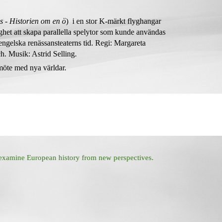
us - Historien om en ö
) i en stor K-märkt flyghangar
het att skapa parallella spelytor som kunde användas
 engelska renässansteaterns tid. Regi: Margareta
h. Musik: Astrid Selling.
möte med nya världar.
examine European history from new perspectives.