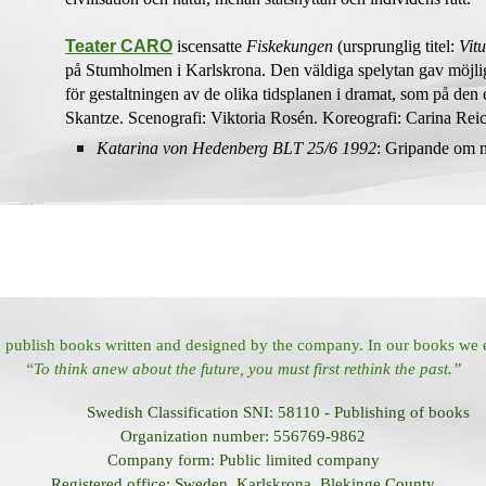
Teater CARO
iscensatte
Fiskekungen
(ursprunglig titel:
Vit
på Stumholmen i Karlskrona. Den väldiga spelytan gav möjlig
för gestaltningen av de olika tidsplanen i dramat, som på den
Skantze. Scenografi: Viktoria Rosén. Koreografi: Carina Reic
Katarina von Hedenberg BLT 25/6 1992
: Gripande om 
 publish books written and designed by the company. In our books we 
“To think anew about the future, you must first rethink the past.”
Swedish Classification SNI: 58110 - Publishing of books
Organization number: 556769-9862
Company form: Public limited company
Registered office: Sweden, Karlskrona, Blekinge County