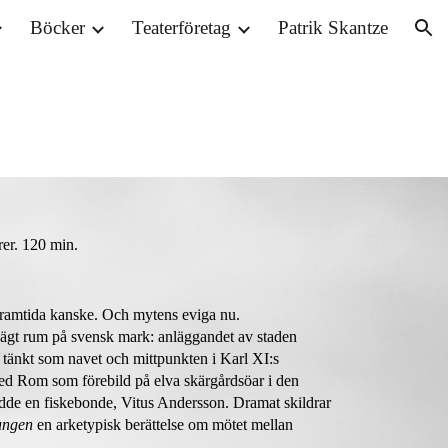
Böcker
Teaterföretag
Patrik Skantze
ion
rer. 120 min.
tt framtida kanske. Och mytens eviga nu.
 ägt rum på svensk mark: anläggandet av staden
, tänkt som navet och mittpunkten i Karl XI:s
 med Rom som förebild på elva skärgårdsöar i den
dde en fiskebonde, Vitus Andersson. Dramat skildrar
ungen
en arketypisk berättelse om mötet mellan