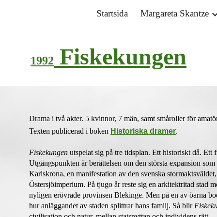
Startsida
Margareta Skantze
ip to main content
Skip to navigat
Fiskekungen
1992
Drama i två akter.
5 kvinnor, 7 män, samt småroller för amatö
Texten publicerad i boken
Historiska dramer
.
Fiskekungen
utspelat sig
på
tre tidsplan. Ett historiskt då. E
Utgångspunkten är berättelsen om den största expansion som
Karlskrona,
en manifestation av den svenska stormakt
sväldet
Östersjöimperium. På tjugo år reste sig en arkitektritad stad
nyligen erövrade provinsen Blekinge. Men på en av öarna bo
hur anläggandet av staden splittrar hans familj. Så blir
Fiskek
civilisation och natur, mellan statsnyttan och individens rätt.