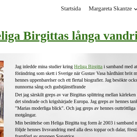
Startsida
Margareta Skantze
ip to main content
Skip to navigat
liga Birgittas långa vandr
Jag inledde mina studier kring
Heliga Birgitta
i samband med att
förändring som skett i Sverige när Gustav Vasa hårdhänt bröt me
hennes uppenbarelser och ett flertal biografier. Jag besökte ocks
nunnorna sång och gudstjänstfirande
Det jag särskilt greps av var Birgittas splittring mellan kärleken 
det söndrade och krigshärjade Europa. Jag greps av hennes tan
"Marias moderliga blick"
. Och jag greps av hennes outtröttliga
motgångar.
Min
b
erättelse om H
eliga Birgitta
tog form år 2003 i samband
följ
de
hennes livsvandring med alla dess toppar och dalar
,
först
framförd av gruppen Sonatrice.