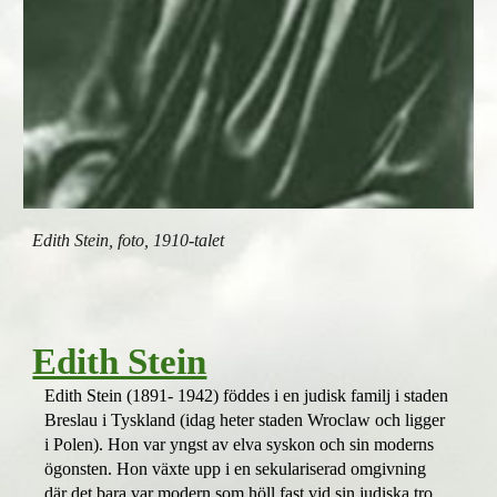
Edith Stein, foto, 1910-talet
Edith Stein
Edith Stein (1891- 1942) föddes i en judisk familj i staden
Breslau i Tyskland (idag heter staden Wroclaw och ligger
i Polen). Hon var yngst av elva syskon och sin moderns
ögonsten. Hon växte upp i en sekulariserad omgivning
där det bara var modern som höll fast vid sin judiska tro.