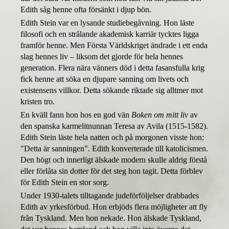
Edith såg henne ofta försänkt i djup bön.
Edith Stein var en lysande studiebegåvning. Hon läste
filosofi och en strålande akademisk karriär tycktes ligga
framför henne. Men Första Världskriget ändrade i ett enda
slag hennes liv – liksom det gjorde för hela hennes
generation. Flera nära vänners död i detta fasansfulla krig
fick henne att söka en djupare sanning om livets och
existensens villkor. Detta sökande riktade sig alltmer mot
kristen tro.
En kväll fann hon hos en god vän
Boken om mitt liv
av
den spanska karmelitnunnan Teresa av Avila (1515-1582).
Edith Stein läste hela natten och på morgonen visste hon:
"
Detta är sanningen"
. Edith konverterade till katolicismen.
Den högt och innerligt älskade modern skulle aldrig förstå
eller förlåta sin dotter för det steg hon tagit. Detta förblev
för Edith Stein en stor sorg.
Under 1930-talets tilltagande judeförföljelser drabbades
Edith av yrkesförbud. Hon erbjöds flera möjligheter att fly
från Tyskland. Men hon nekade. Hon älskade Tyskland,