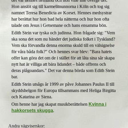
det var hennes hemland och hon ville inte överge det.
Hon anslöt sig till karmelitnunnorna i Köln och tog sig
namnet Teresa Benedicta av Korset. Hennes medsystrar
har berättat hur hon bad hela nätterna och hur hon ofta
talade om Jesus i Getsemane och hans ensamma bön.
Edith Stein var tyska och judinna. Hon frågade sig: "
Vem
ska sona det som nu händer det judiska folket i Tyskland?
Vem ska förvandla denna enorma skuld till en välsignelse
för våra båda folk?" Och hennes svar blev: "Bara hatets
offer kan göra det om de i stället för att låta sina sår skapa
nytt hat är villiga att bära lidandet – både offrens och
deras plågoandars."
Det var denna börda som Edith Stein
bar.
Edith Stein utsågs år 1999 av påve Johannes Paulus II till
skyddshelgon för Europa tillsammans med Heliga Birgitta
och Katarina av Siena.
Om henne har jag skapat musikberättelsen
Kvinna i
hakkorsets skugga
.
Andra vägviserskor: